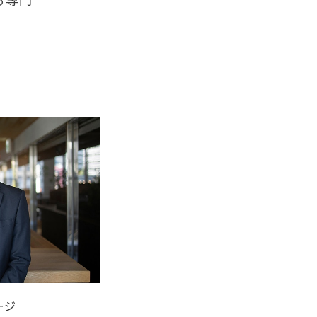
る専門
ージ